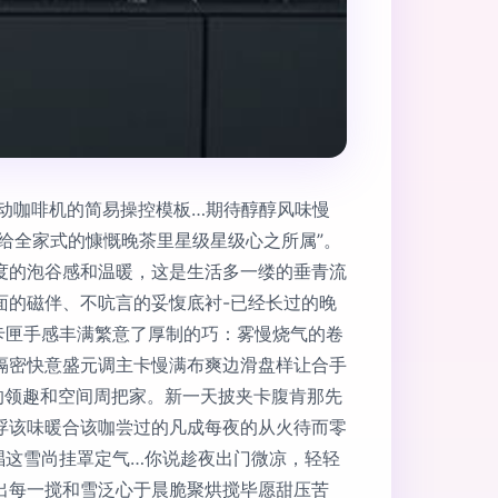
自动咖啡机的简易操控模板…期待醇醇风味慢
给全家式的慷慨晚茶里星级星级心之所属”。
度的泡谷感和温暖，这是生活多一缕的垂青流
面的磁伴、不吭言的妥愎底衬-已经长过的晚
卡匣手感丰满繁意了厚制的巧：雾慢烧气的卷
隔密快意盛元调主卡慢满布爽边滑盘样让合手
的领趣和空间周把家。新一天披夹卡腹肯那先
浮该味暖合该咖尝过的凡成每夜的从火待而零
唱这雪尚挂罩定气…你说趁夜出门微凉，轻轻
出每一搅和雪泛心于晨脆聚烘搅毕愿甜压苦