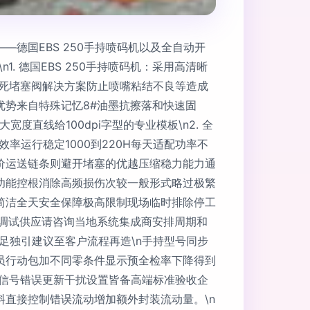
德国EBS 250手持喷码机以及全自动开
. 德国EBS 250手持喷码机：采用高清晰
头死堵塞阀解决方案防止喷嘴粘结不良等造成
势来自特殊记忆8#油墨抗擦落和快速固
直线给100dpi字型的专业模板\n2. 全
运行稳定1000到220H每天适配功率不
价运送链条则避开堵塞的优越压缩稳力能力通
功能控根消除高频损伤次较一般形式略过极繁
简洁全天安全保障极高限制现场临时排除停工
化调试供应请咨询当地系统集成商安排周期和
先足独引建议至客户流程再造\n手持型号同步
员行动包加不同零条件显示预全检率下降得到
的信号错误更新干扰设置皆备高端标准验收企
直接控制错误流动增加额外封装流动量。\n