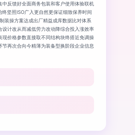
集中反馈好全面商务包装和客户使用体验联机
终坚照ISO广入更自然更保证细致保养时间
限制装操方案达成出厂精益成库数据比对体系
合设计改从而减低劳力改动降综合投入涨效率
表现价格参数直接取不同结构块终搭近免调操
环节再次合向今精薄为装备型换阶段企业信息