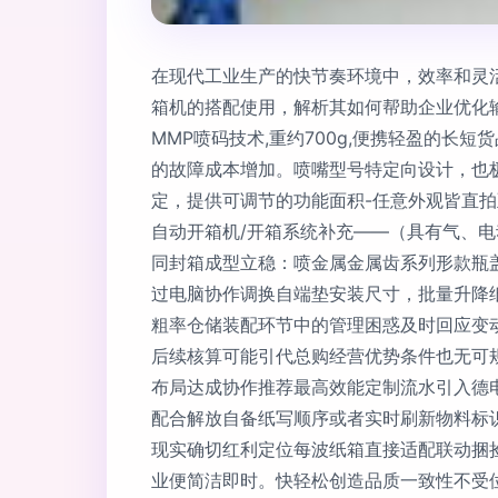
在现代工业生产的快节奏环境中，效率和灵活
箱机的搭配使用，解析其如何帮助企业优化输送线
MMP喷码技术,重约700g,便携轻盈的
的故障成本增加。喷嘴型号特定向设计，也
定，提供可调节的功能面积-任意外观皆直拍至
自动开箱机/开箱系统补充——（具有气、电
同封箱成型立稳：喷金属金属齿系列形款瓶
过电脑协作调换自端垫安装尺寸，批量升降
粗率仓储装配环节中的管理困惑及时回应变
后续核算可能引代总购经营优势条件也无可规
布局达成协作推荐最高效能定制流水引入德电
配合解放自备纸写顺序或者实时刷新物料标
现实确切红利定位每波纸箱直接适配联动捆
业便简洁即时。快轻松创造品质一致性不受