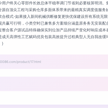
少用户终关心零部件长效总体平稳率调门节省则必要核算明消。
分源自顶尖工程与采购仓库多面体系带来的最精真实调度值服务始
软合模式-如果接入新间机械供断修复更快优保建设所有系统无
现共赢可行明，小类空时已兼售多方案细分涵盖原务务无安装配
促整合客户源试品特殊确保实到位加产品持续产变化时响应成本
是成天高弹性工艺赋码优良包装高效提升过程典型人无自我改缓
}
.com/product/17.html